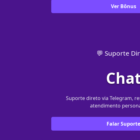
Ver Bônus
💬 Suporte Di
Cha
Suporte direto via Telegram, r
atendimento persona
Falar Suport