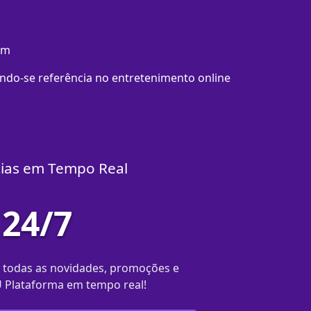
am
ndo-se referência no entretenimento online
cias em Tempo Real
24/7
e todas as novidades, promoções e
U Plataforma em tempo real!