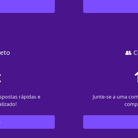
reto
👥 
t
espostas rápidas e
Junte-se a uma com
lizado!
compa
e