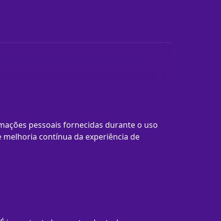
rmações pessoais fornecidas durante o uso
e melhoria contínua da experiência de