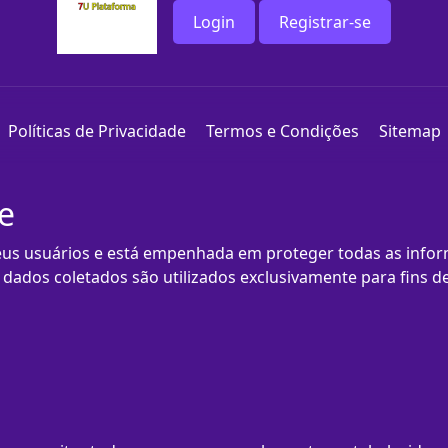
Login
Registrar-se
Políticas de Privacidade
Termos e Condições
Sitemap
de
seus usuários e está empenhada em proteger todas as info
dados coletados são utilizados exclusivamente para fins d