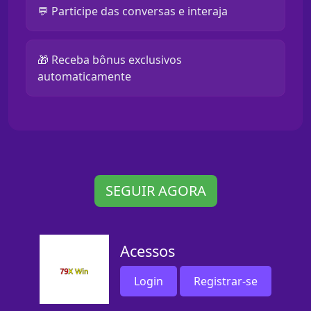
💬 Participe das conversas e interaja
🎁 Receba bônus exclusivos
automaticamente
SEGUIR AGORA
Acessos
Login
Registrar-se