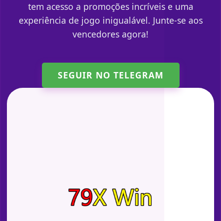
tem acesso a promoções incríveis e uma
experiência de jogo inigualável. Junte-se aos
vencedores agora!
SEGUIR NO TELEGRAM