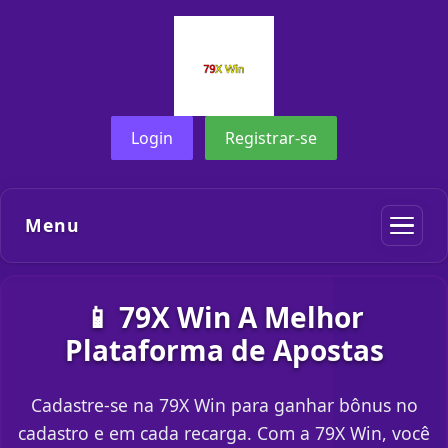
Login
Registrar-se
Menu
📱 79X Win A Melhor
Plataforma de Apostas
Cadastre-se na 79X Win para ganhar bônus no
cadastro e em cada recarga. Com a 79X Win, você