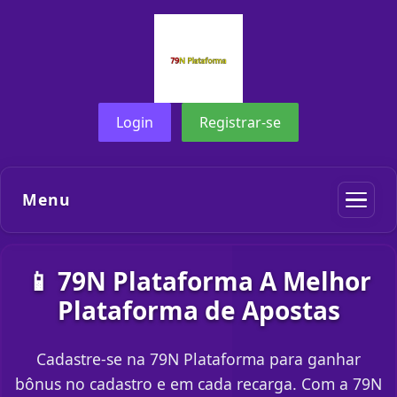
Login
Registrar-se
Menu
📱 79N Plataforma A Melhor
Plataforma de Apostas
Cadastre-se na 79N Plataforma para ganhar
bônus no cadastro e em cada recarga. Com a 79N