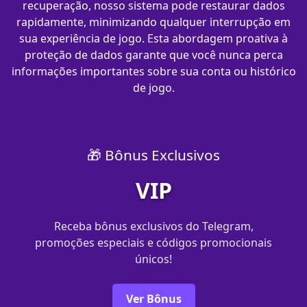
recuperação, nosso sistema pode restaurar dados
rapidamente, minimizando qualquer interrupção em
sua experiência de jogo. Esta abordagem proativa à
proteção de dados garante que você nunca perca
informações importantes sobre sua conta ou histórico
de jogo.
🎁 Bônus Exclusivos
VIP
Receba bônus exclusivos do Telegram,
promoções especiais e códigos promocionais
únicos!
Ver Bônus