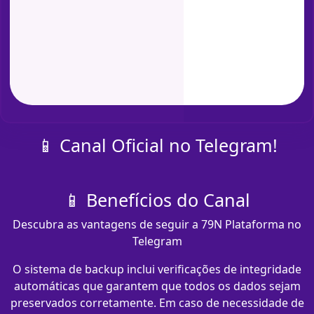
📱 Canal Oficial no Telegram!
📱 Benefícios do Canal
Descubra as vantagens de seguir a 79N Plataforma no
Telegram
O sistema de backup inclui verificações de integridade
automáticas que garantem que todos os dados sejam
preservados corretamente. Em caso de necessidade de