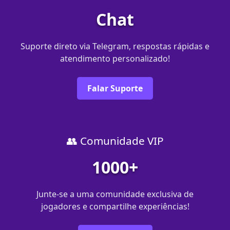
Chat
Suporte direto via Telegram, respostas rápidas e
atendimento personalizado!
Falar Suporte
👥 Comunidade VIP
1000+
Junte-se a uma comunidade exclusiva de
jogadores e compartilhe experiências!