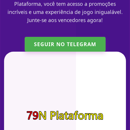
Plataforma, você tem acesso a promoções
incríveis e uma experiência de jogo inigualável.
Junte-se aos vencedores agora!
SEGUIR NO TELEGRAM