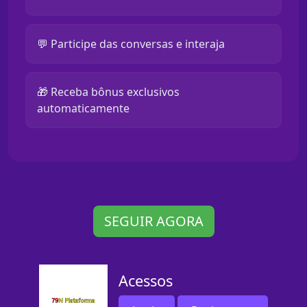
💬 Participe das conversas e interaja
🎁 Receba bônus exclusivos
automaticamente
SEGUIR AGORA
Acessos