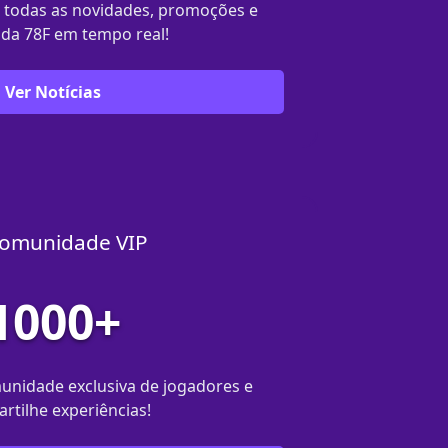
e todas as novidades, promoções e
 da 78F em tempo real!
Ver Notícias
Comunidade VIP
1000+
unidade exclusiva de jogadores e
rtilhe experiências!