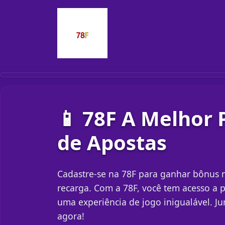
📱 78F A Melhor 
de Apostas
Cadastre-se na 78F para ganhar bônus 
recarga. Com a 78F, você tem acesso a p
uma experiência de jogo inigualável. J
agora!