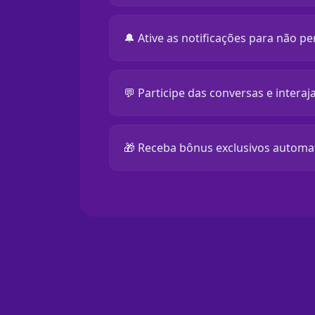
🔔 Ative as notificações para não p
💬 Participe das conversas e interaj
🎁 Receba bônus exclusivos autom