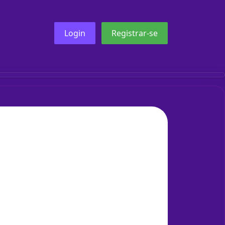
Login
Registrar-se