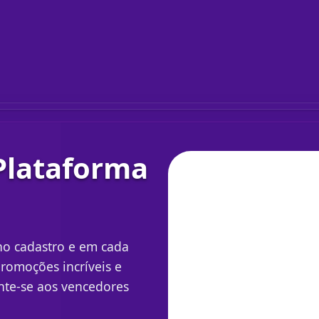
Plataforma
no cadastro e em cada
romoções incríveis e
unte-se aos vencedores