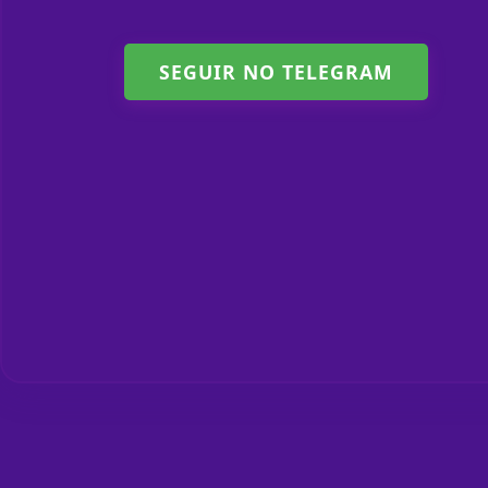
SEGUIR NO TELEGRAM