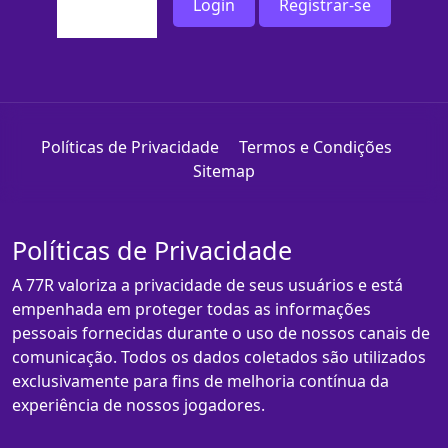
Login
Registrar-se
Políticas de Privacidade
Termos e Condições
Sitemap
Políticas de Privacidade
A 77R valoriza a privacidade de seus usuários e está
empenhada em proteger todas as informações
pessoais fornecidas durante o uso de nossos canais de
comunicação. Todos os dados coletados são utilizados
exclusivamente para fins de melhoria contínua da
experiência de nossos jogadores.