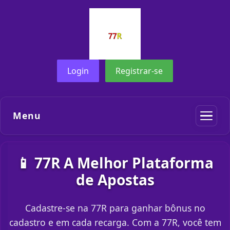
Login
Registrar-se
Menu
📱 77R A Melhor Plataforma
de Apostas
Cadastre-se na 77R para ganhar bônus no
cadastro e em cada recarga. Com a 77R, você tem