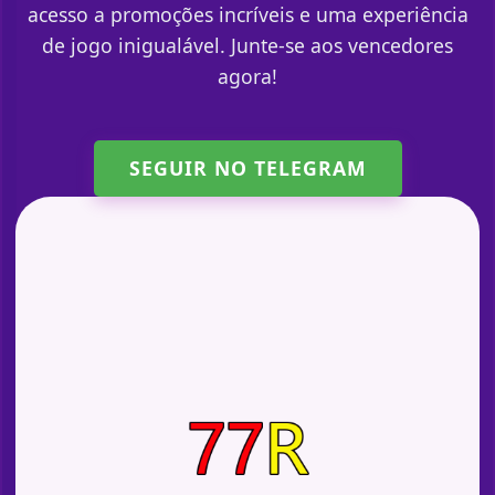
acesso a promoções incríveis e uma experiência
de jogo inigualável. Junte-se aos vencedores
agora!
SEGUIR NO TELEGRAM