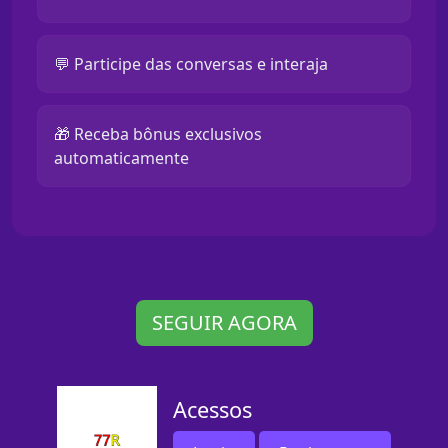
💬 Participe das conversas e interaja
🎁 Receba bônus exclusivos
automaticamente
SEGUIR AGORA
Acessos