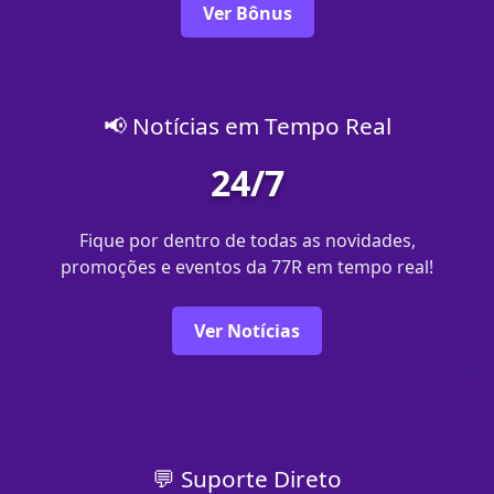
Ver Bônus
📢 Notícias em Tempo Real
24/7
Fique por dentro de todas as novidades,
promoções e eventos da 77R em tempo real!
Ver Notícias
💬 Suporte Direto