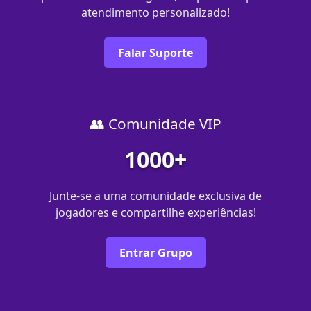
atendimento personalizado!
Falar Suporte
👥 Comunidade VIP
1000+
Junte-se a uma comunidade exclusiva de
jogadores e compartilhe experiências!
Entrar Grupo