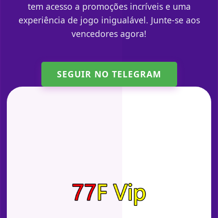
tem acesso a promoções incríveis e uma
experiência de jogo inigualável. Junte-se aos
vencedores agora!
SEGUIR NO TELEGRAM