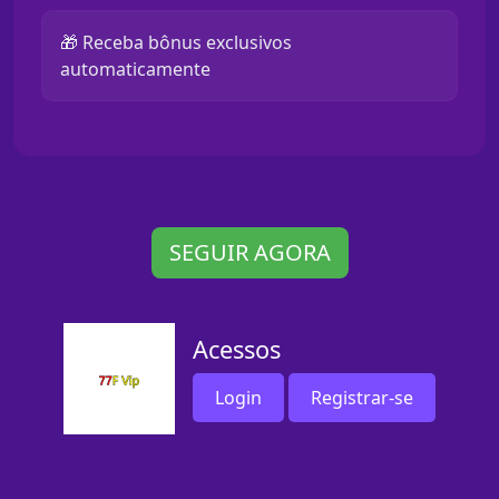
🎁 Receba bônus exclusivos
automaticamente
SEGUIR AGORA
Acessos
Login
Registrar-se