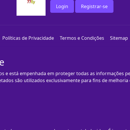
Login
Registrar-se
Políticas de Privacidade
Termos e Condições
Sitemap
de
rios e está empenhada em proteger todas as informações p
tados são utilizados exclusivamente para fins de melhoria