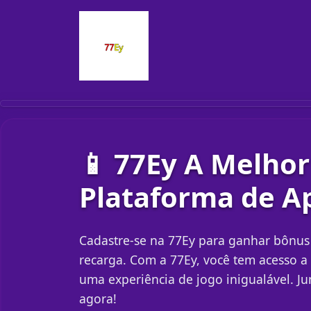
📱 77Ey A Melhor
Plataforma de A
Cadastre-se na 77Ey para ganhar bônus
recarga. Com a 77Ey, você tem acesso a
uma experiência de jogo inigualável. J
agora!