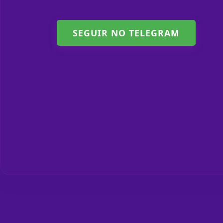
SEGUIR NO TELEGRAM