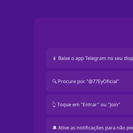
📱 Baixe o app Telegram no seu disp
🔍 Procure por "@77EyOficial"
👆 Toque em "Entrar" ou "Join"
🔔 Ative as notificações para não p