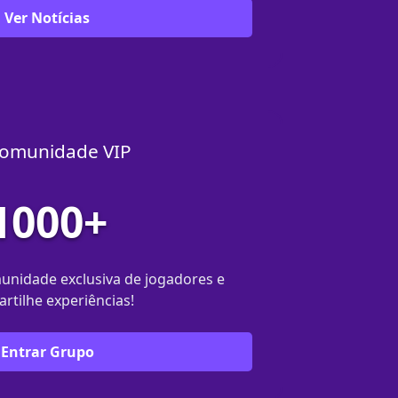
Ver Notícias
Comunidade VIP
1000+
unidade exclusiva de jogadores e
rtilhe experiências!
Entrar Grupo