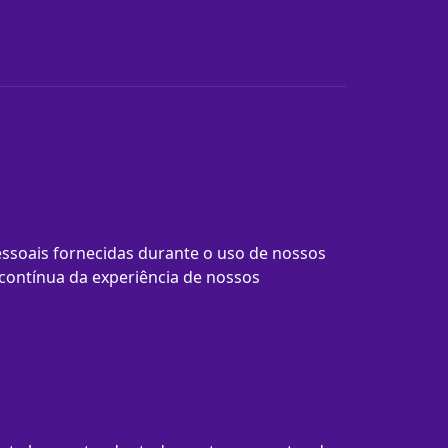
essoais fornecidas durante o uso de nossos
 contínua da experiência de nossos