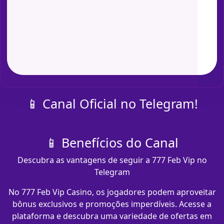
📱 Canal Oficial no Telegram!
📱 Benefícios do Canal
Descubra as vantagens de seguir a 777 Feb Vip no
Telegram
No 777 Feb Vip Casino, os jogadores podem aproveitar
bônus exclusivos e promoções imperdíveis. Acesse a
plataforma e descubra uma variedade de ofertas em