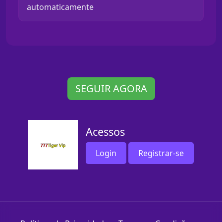
automaticamente
SEGUIR AGORA
Acessos
Login
Registrar-se