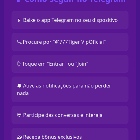
📱 Baixe o app Telegram no seu dispositivo
🔍 Procure por "@777Tiger VipOficial"
👆 Toque em "Entrar" ou "Join"
🔔 Ative as notificações para não perder
nada
💬 Participe das conversas e interaja
🎁 Receba bônus exclusivos