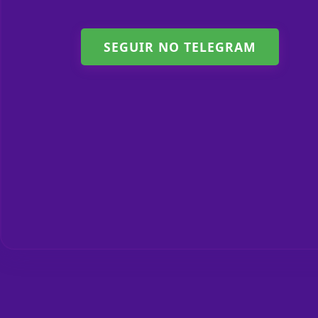
SEGUIR NO TELEGRAM