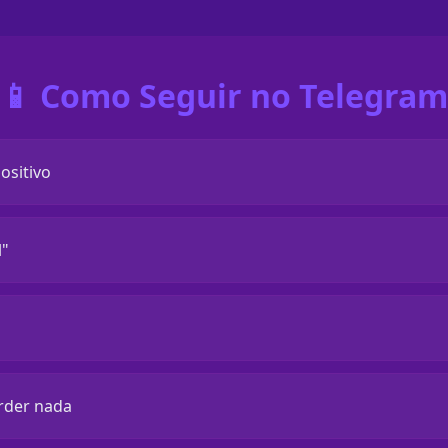
📱 Como Seguir no Telegram
ositivo
l"
erder nada