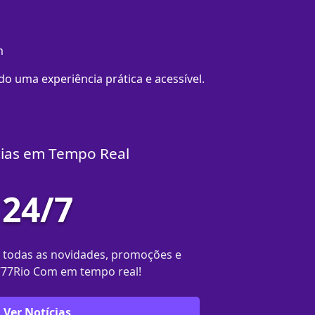
m
o uma experiência prática e acessível.
cias em Tempo Real
24/7
e todas as novidades, promoções e
777Rio Com em tempo real!
Ver Notícias