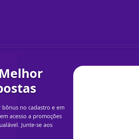
 Melhor
postas
r bônus no cadastro e em
 tem acesso a promoções
ualável. Junte-se aos