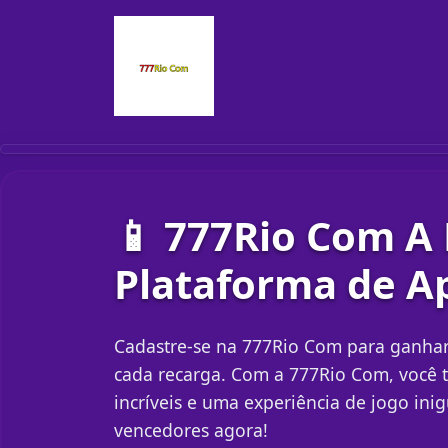
📱 777Rio Com A
Plataforma de A
Cadastre-se na 777Rio Com para ganha
cada recarga. Com a 777Rio Com, você
incríveis e uma experiência de jogo inig
vencedores agora!