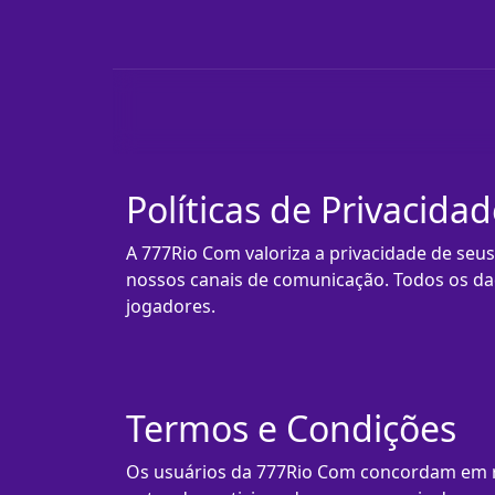
Políticas de Privacida
A 777Rio Com valoriza a privacidade de seu
nossos canais de comunicação. Todos os dad
jogadores.
Termos e Condições
Os usuários da 777Rio Com concordam em re