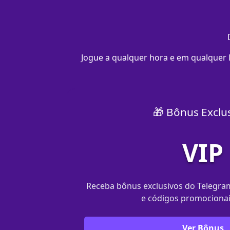
Jogue a qualquer hora e em qualquer l
🎁 Bônus Exclu
VIP
Receba bônus exclusivos do Telegra
e códigos promocionai
Ver Bônus