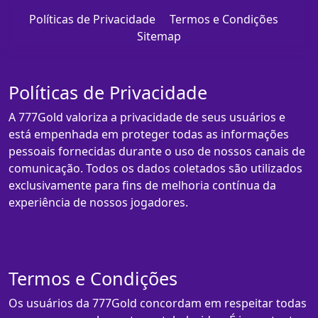
Políticas de Privacidade
Termos e Condições
Sitemap
Políticas de Privacidade
A 777Gold valoriza a privacidade de seus usuários e
está empenhada em proteger todas as informações
pessoais fornecidas durante o uso de nossos canais de
comunicação. Todos os dados coletados são utilizados
exclusivamente para fins de melhoria contínua da
experiência de nossos jogadores.
Termos e Condições
Os usuários da 777Gold concordam em respeitar todas