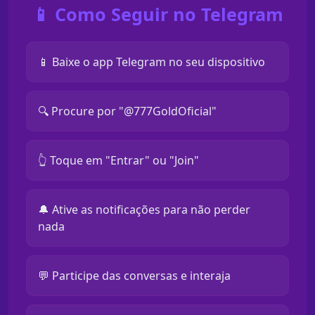
📱 Como Seguir no Telegram
📱 Baixe o app Telegram no seu dispositivo
🔍 Procure por "@777GoldOficial"
👆 Toque em "Entrar" ou "Join"
🔔 Ative as notificações para não perder
nada
💬 Participe das conversas e interaja