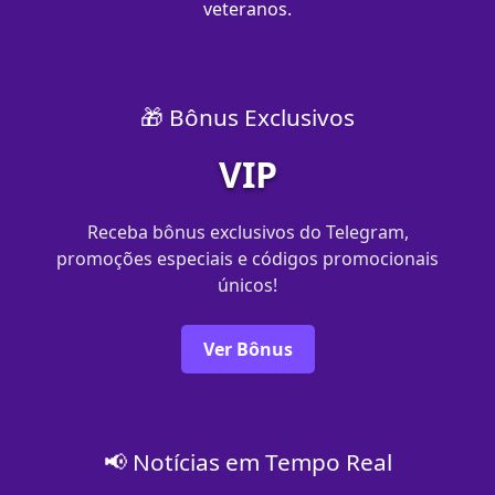
veteranos.
🎁 Bônus Exclusivos
VIP
Receba bônus exclusivos do Telegram,
promoções especiais e códigos promocionais
únicos!
Ver Bônus
📢 Notícias em Tempo Real