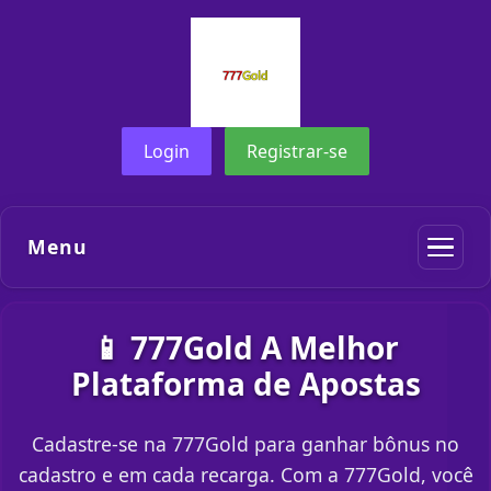
Login
Registrar-se
Menu
📱 777Gold A Melhor
Plataforma de Apostas
Cadastre-se na 777Gold para ganhar bônus no
cadastro e em cada recarga. Com a 777Gold, você