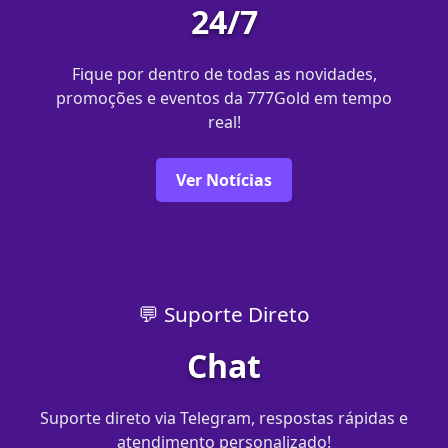
24/7
Fique por dentro de todas as novidades,
promoções e eventos da 777Gold em tempo
real!
Ver Notícias
💬 Suporte Direto
Chat
Suporte direto via Telegram, respostas rápidas e
atendimento personalizado!