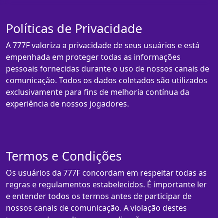
Políticas de Privacidade
A 777F valoriza a privacidade de seus usuários e está
empenhada em proteger todas as informações
pessoais fornecidas durante o uso de nossos canais de
comunicação. Todos os dados coletados são utilizados
exclusivamente para fins de melhoria contínua da
experiência de nossos jogadores.
Termos e Condições
Os usuários da 777F concordam em respeitar todas as
regras e regulamentos estabelecidos. É importante ler
e entender todos os termos antes de participar de
nossos canais de comunicação. A violação destes