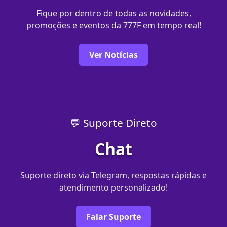
Fique por dentro de todas as novidades,
promoções e eventos da 777F em tempo real!
Ver Notícias
💬 Suporte Direto
Chat
Suporte direto via Telegram, respostas rápidas e
atendimento personalizado!
Falar Suporte