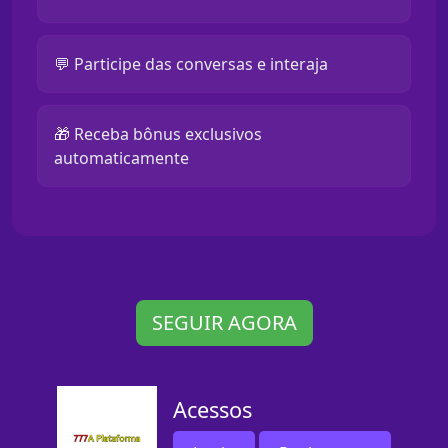
💬 Participe das conversas e interaja
🎁 Receba bônus exclusivos
automaticamente
SEGUIR AGORA
Acessos