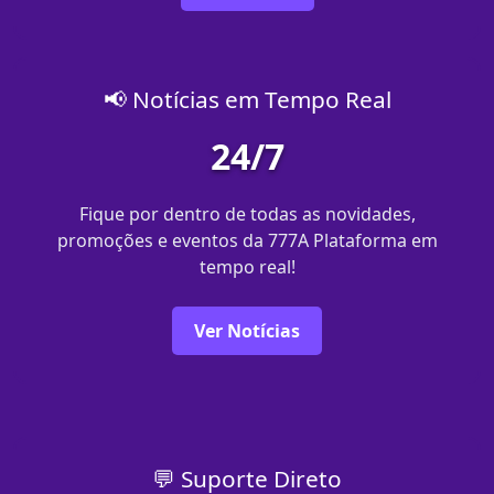
📢 Notícias em Tempo Real
24/7
Fique por dentro de todas as novidades,
promoções e eventos da 777A Plataforma em
tempo real!
Ver Notícias
💬 Suporte Direto