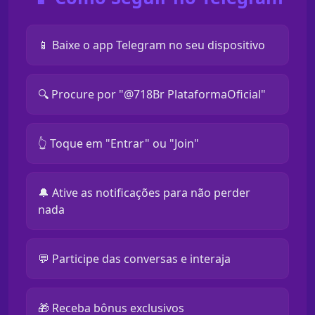
📱 Baixe o app Telegram no seu dispositivo
🔍 Procure por "@718Br PlataformaOficial"
👆 Toque em "Entrar" ou "Join"
🔔 Ative as notificações para não perder
nada
💬 Participe das conversas e interaja
🎁 Receba bônus exclusivos