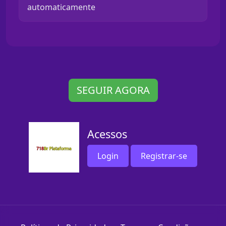
automaticamente
SEGUIR AGORA
Acessos
Login
Registrar-se