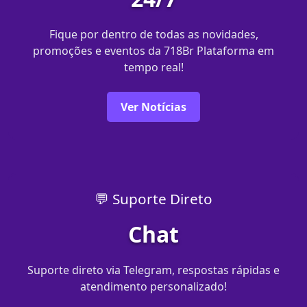
Fique por dentro de todas as novidades,
promoções e eventos da 718Br Plataforma em
tempo real!
Ver Notícias
💬 Suporte Direto
Chat
Suporte direto via Telegram, respostas rápidas e
atendimento personalizado!