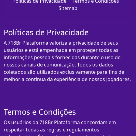
Políticas de Privacidade
Termos e Condições
Sitemap
Políticas de Privacidade
A 718Br Plataforma valoriza a privacidade de seus
usuários e está empenhada em proteger todas as
informações pessoais fornecidas durante o uso de
nossos canais de comunicação. Todos os dados
coletados são utilizados exclusivamente para fins de
melhoria contínua da experiência de nossos jogadores.
Termos e Condições
Os usuários da 718Br Plataforma concordam em
respeitar todas as regras e regulamentos