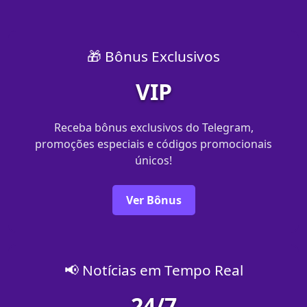
🎁 Bônus Exclusivos
VIP
Receba bônus exclusivos do Telegram,
promoções especiais e códigos promocionais
únicos!
Ver Bônus
📢 Notícias em Tempo Real
24/7