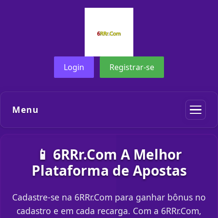
Login
Registrar-se
Menu
📱 6RRr.Com A Melhor
Plataforma de Apostas
Cadastre-se na 6RRr.Com para ganhar bônus no
cadastro e em cada recarga. Com a 6RRr.Com,