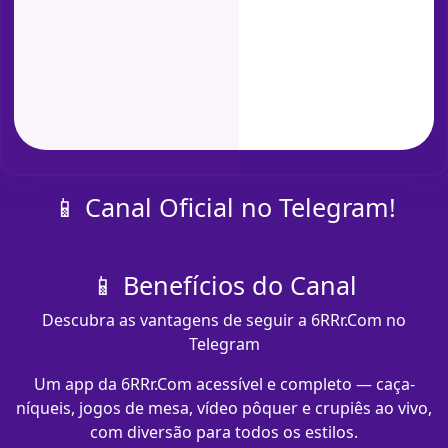
📱 Canal Oficial no Telegram!
📱 Benefícios do Canal
Descubra as vantagens de seguir a 6RRr.Com no
Telegram
Um app da 6RRr.Com acessível e completo — caça-
níqueis, jogos de mesa, vídeo pôquer e crupiês ao vivo,
com diversão para todos os estilos.