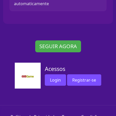
automaticamente
SEGUIR AGORA
Acessos
Login
Registrar-se