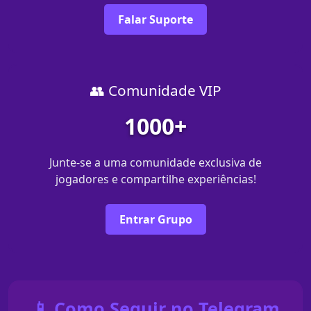
Falar Suporte
👥 Comunidade VIP
1000+
Junte-se a uma comunidade exclusiva de
jogadores e compartilhe experiências!
Entrar Grupo
📱 Como Seguir no Telegram