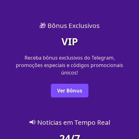
🎁 Bônus Exclusivos
VIP
Receba bônus exclusivos do Telegram,
promoções especiais e códigos promocionais
únicos!
Ver Bônus
📢 Notícias em Tempo Real
24/7