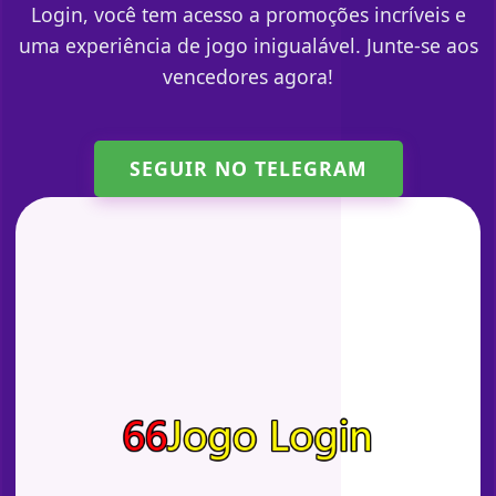
Login, você tem acesso a promoções incríveis e
uma experiência de jogo inigualável. Junte-se aos
vencedores agora!
SEGUIR NO TELEGRAM