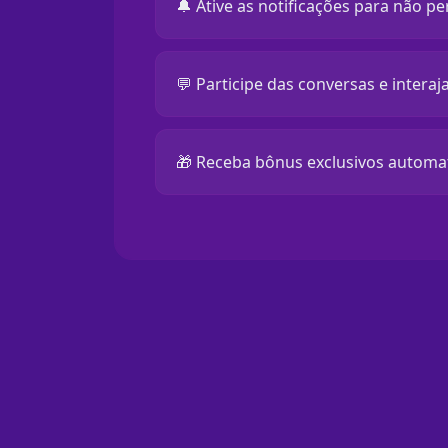
🔔 Ative as notificações para não p
💬 Participe das conversas e interaj
🎁 Receba bônus exclusivos autom