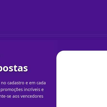
postas
 no cadastro e em cada
 promoções incríveis e
unte-se aos vencedores