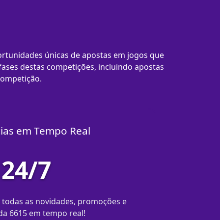
portunidades únicas de apostas em jogos que
ases destas competições, incluindo apostas
competição.
cias em Tempo Real
24/7
e todas as novidades, promoções e
da 6615 em tempo real!