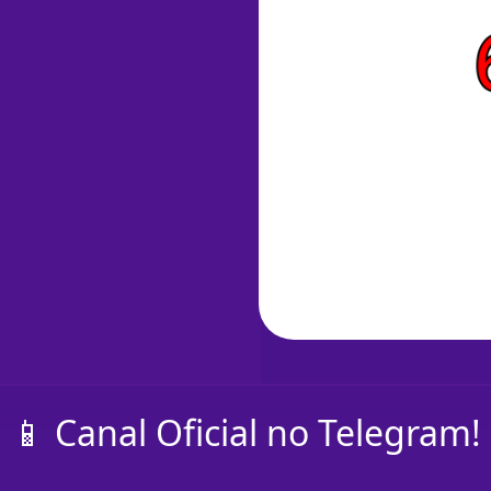
📱 Canal Oficial no Telegram!