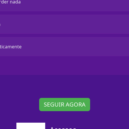
erder nada
a
aticamente
SEGUIR AGORA