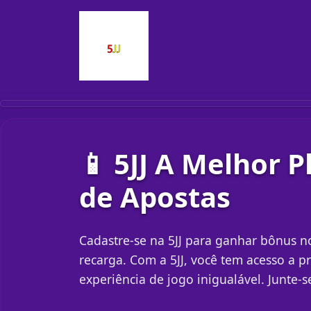
📱 5JJ A Melhor 
de Apostas
Cadastre-se na 5JJ para ganhar bônus n
recarga. Com a 5JJ, você tem acesso a p
experiência de jogo inigualável. Junte-