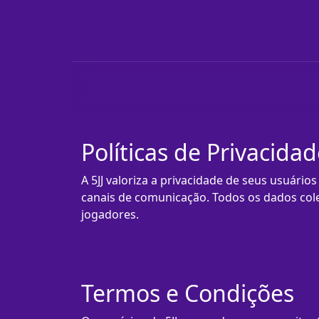
Políticas de Privacida
A 5JJ valoriza a privacidade de seus usuár
canais de comunicação. Todos os dados cole
jogadores.
Termos e Condições