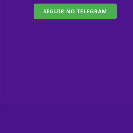
SEGUIR NO TELEGRAM