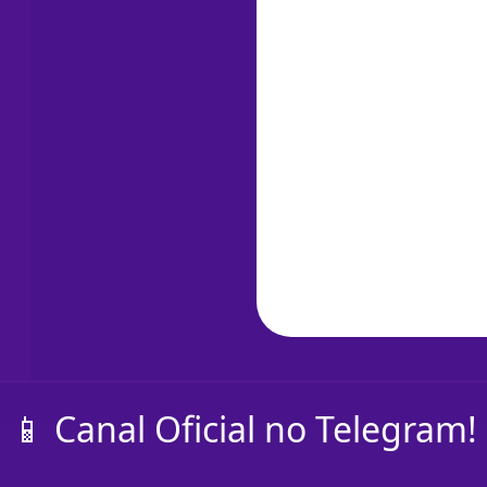
📱 Canal Oficial no Telegram!