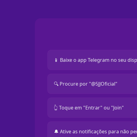
📱 Baixe o app Telegram no seu disp
🔍 Procure por "@5JJOficial"
👆 Toque em "Entrar" ou "Join"
🔔 Ative as notificações para não p