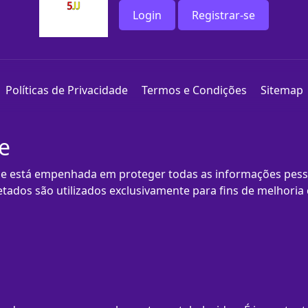
Login
Registrar-se
Políticas de Privacidade
Termos e Condições
Sitemap
de
ios e está empenhada em proteger todas as informações pes
tados são utilizados exclusivamente para fins de melhoria