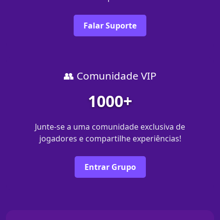
Falar Suporte
👥 Comunidade VIP
1000+
Junte-se a uma comunidade exclusiva de
jogadores e compartilhe experiências!
Entrar Grupo