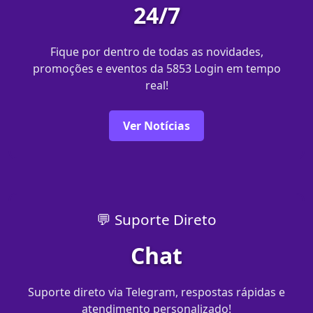
24/7
Fique por dentro de todas as novidades,
promoções e eventos da 5853 Login em tempo
real!
Ver Notícias
💬 Suporte Direto
Chat
Suporte direto via Telegram, respostas rápidas e
atendimento personalizado!