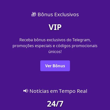
🎁 Bônus Exclusivos
VIP
Receba bônus exclusivos do Telegram,
promoções especiais e códigos promocionais
únicos!
Ver Bônus
📢 Notícias em Tempo Real
24/7