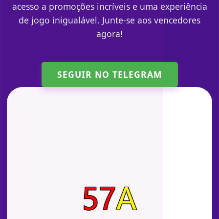
acesso a promoções incríveis e uma experiência
de jogo inigualável. Junte-se aos vencedores
agora!
SEGUIR NO TELEGRAM