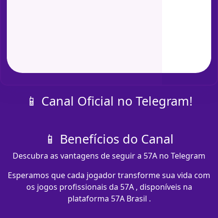
📱 Canal Oficial no Telegram!
📱 Benefícios do Canal
Descubra as vantagens de seguir a 57A no Telegram
Esperamos que cada jogador transforme sua vida com
os jogos profissionais da 57A , disponíveis na
plataforma 57A Brasil .