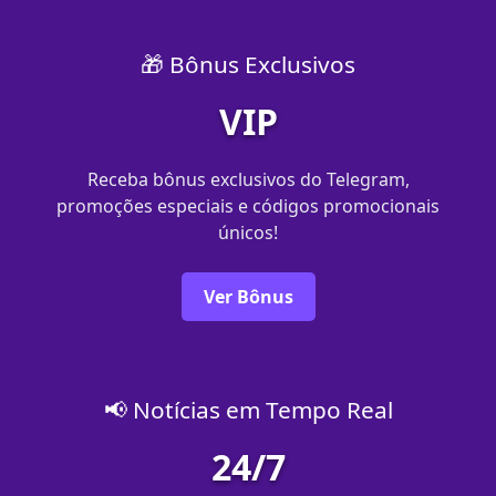
🎁 Bônus Exclusivos
VIP
Receba bônus exclusivos do Telegram,
promoções especiais e códigos promocionais
únicos!
Ver Bônus
📢 Notícias em Tempo Real
24/7