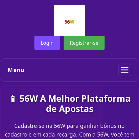
Login
Registrar-se
Menu
📱 56W A Melhor Plataforma
de Apostas
Cadastre-se na 56W para ganhar bônus no
cadastro e em cada recarga. Com a 56W, você tem