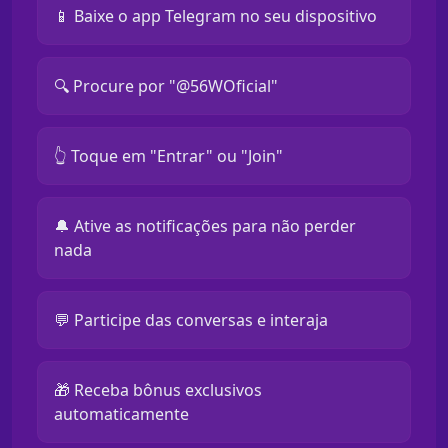
📱 Baixe o app Telegram no seu dispositivo
🔍 Procure por "@56WOficial"
👆 Toque em "Entrar" ou "Join"
🔔 Ative as notificações para não perder
nada
💬 Participe das conversas e interaja
🎁 Receba bônus exclusivos
automaticamente