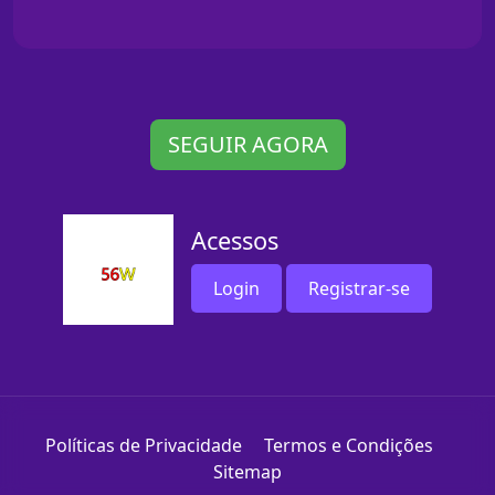
SEGUIR AGORA
Acessos
Login
Registrar-se
Políticas de Privacidade
Termos e Condições
Sitemap