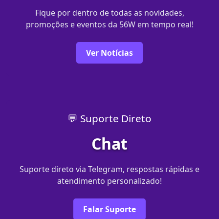
Fique por dentro de todas as novidades,
promoções e eventos da 56W em tempo real!
Ver Notícias
💬 Suporte Direto
Chat
Suporte direto via Telegram, respostas rápidas e
atendimento personalizado!
Falar Suporte