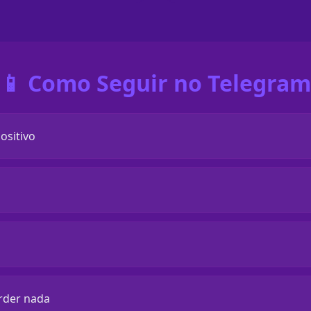
📱 Como Seguir no Telegram
ositivo
erder nada