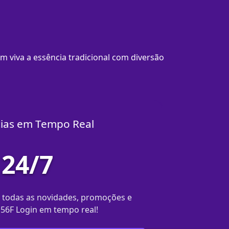
m viva a essência tradicional com diversão
cias em Tempo Real
24/7
e todas as novidades, promoções e
 56F Login em tempo real!