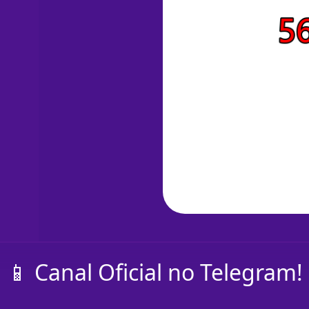
📱 Canal Oficial no Telegram!