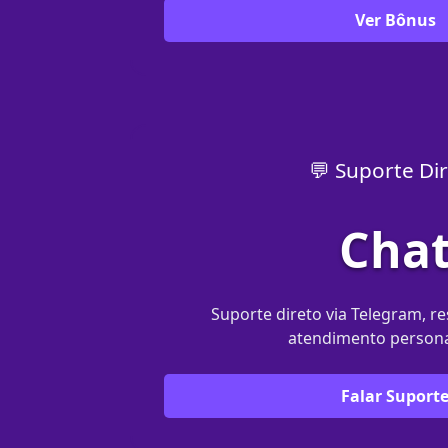
Ver Bônus
💬 Suporte Di
Cha
Suporte direto via Telegram, r
atendimento persona
Falar Suport