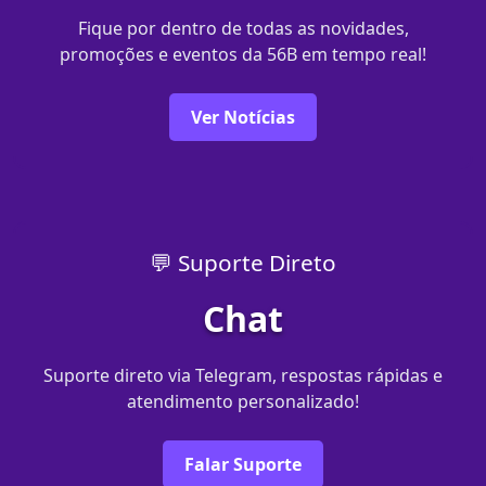
Fique por dentro de todas as novidades,
promoções e eventos da 56B em tempo real!
Ver Notícias
💬 Suporte Direto
Chat
Suporte direto via Telegram, respostas rápidas e
atendimento personalizado!
Falar Suporte