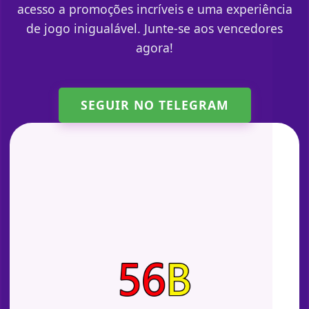
acesso a promoções incríveis e uma experiência
de jogo inigualável. Junte-se aos vencedores
agora!
SEGUIR NO TELEGRAM