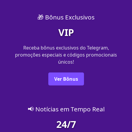
🎁 Bônus Exclusivos
VIP
Receba bônus exclusivos do Telegram,
promoções especiais e códigos promocionais
únicos!
Ver Bônus
📢 Notícias em Tempo Real
24/7