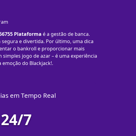
gram
56755 Plataforma
é a gestão de banca.
 segura e divertida. Por último, uma dica
ntar o bankroll e proporcionar mais
 simples jogo de azar – é uma experiência
a emoção do Blackjack!.
cias em Tempo Real
24/7