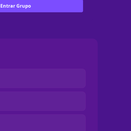
Entrar Grupo