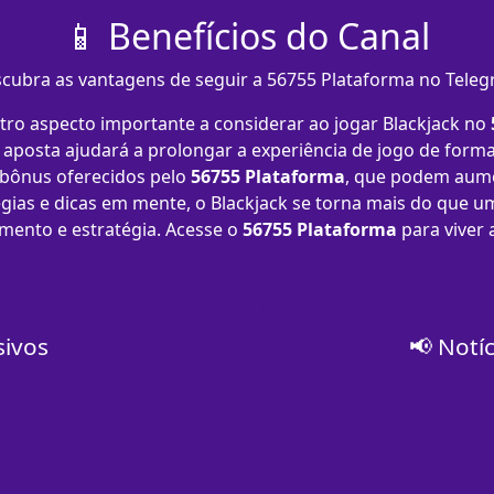
📱 Benefícios do Canal
cubra as vantagens de seguir a 56755 Plataforma no Tele
tro aspecto importante a considerar ao jogar Blackjack no
 aposta ajudará a prolongar a experiência de jogo de forma
 bônus oferecidos pelo
56755 Plataforma
, que podem aume
gias e dicas em mente, o Blackjack se torna mais do que um
mento e estratégia. Acesse o
56755 Plataforma
para viver 
sivos
📢 Notí