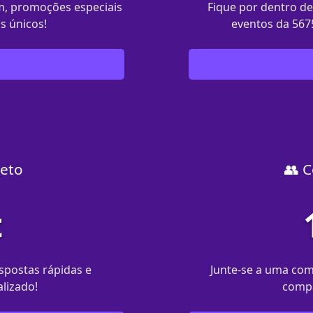
m, promoções especiais
Fique por dentro d
s únicos!
eventos da 567
reto
👥 
t
espostas rápidas e
Junte-se a uma com
lizado!
compa