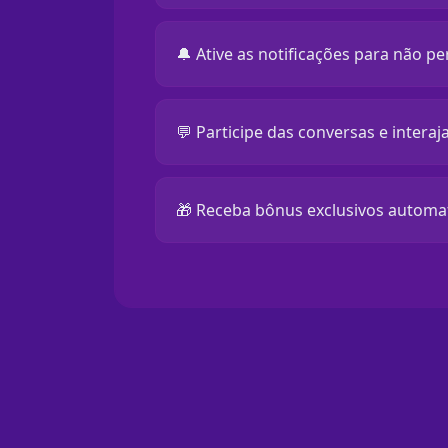
🔔 Ative as notificações para não p
💬 Participe das conversas e interaj
🎁 Receba bônus exclusivos autom