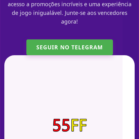
acesso a promoções incríveis e uma experiência
de jogo inigualável. Junte-se aos vencedores
agora!
SEGUIR NO TELEGRAM