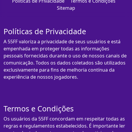
Políticas de Privacidade
Termos e Condições
Sitemap
Políticas de Privacidade
A 55FF valoriza a privacidade de seus usuários e está
empenhada em proteger todas as informações
pessoais fornecidas durante o uso de nossos canais de
comunicação. Todos os dados coletados são utilizados
exclusivamente para fins de melhoria contínua da
experiência de nossos jogadores.
Termos e Condições
Os usuários da 55FF concordam em respeitar todas as
regras e regulamentos estabelecidos. É importante ler