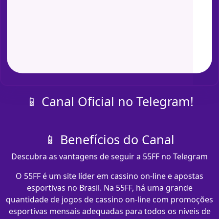
📱 Canal Oficial no Telegram!
📱 Benefícios do Canal
Descubra as vantagens de seguir a 55FF no Telegram
O 55FF é um site líder em cassino on-line e apostas
esportivas no Brasil. Na 55FF, há uma grande
quantidade de jogos de cassino on-line com promoções
esportivas mensais adequadas para todos os níveis de