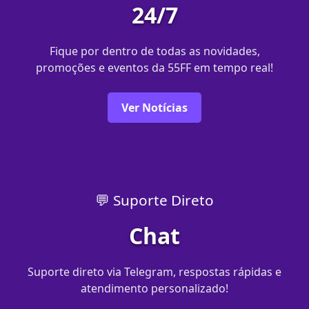
24/7
Fique por dentro de todas as novidades,
promoções e eventos da 55FF em tempo real!
Ver Notícias
💬 Suporte Direto
Chat
Suporte direto via Telegram, respostas rápidas e
atendimento personalizado!