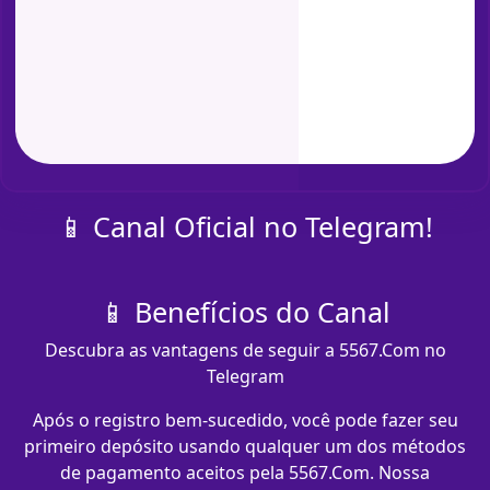
📱 Canal Oficial no Telegram!
📱 Benefícios do Canal
Descubra as vantagens de seguir a 5567.Com no
Telegram
Após o registro bem-sucedido, você pode fazer seu
primeiro depósito usando qualquer um dos métodos
de pagamento aceitos pela 5567.Com. Nossa