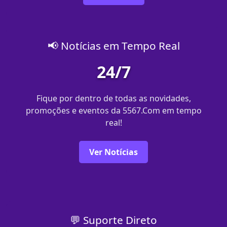
📢 Notícias em Tempo Real
24/7
Fique por dentro de todas as novidades,
promoções e eventos da 5567.Com em tempo
real!
Ver Notícias
💬 Suporte Direto