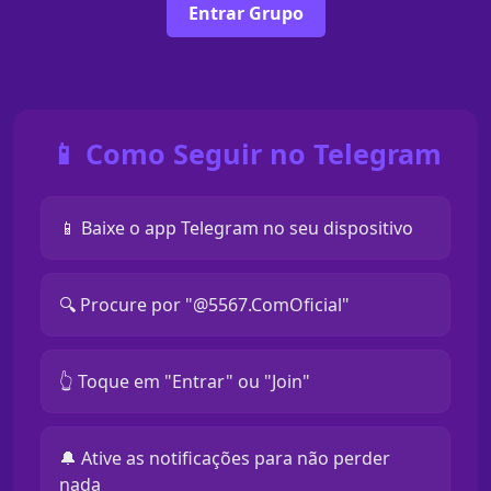
Entrar Grupo
📱 Como Seguir no Telegram
📱 Baixe o app Telegram no seu dispositivo
🔍 Procure por "@5567.ComOficial"
👆 Toque em "Entrar" ou "Join"
🔔 Ative as notificações para não perder
nada