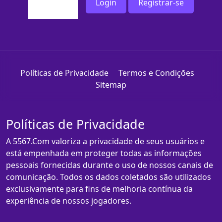
Login
Registrar-se
Políticas de Privacidade
Termos e Condições
Sitemap
Políticas de Privacidade
A 5567.Com valoriza a privacidade de seus usuários e
está empenhada em proteger todas as informações
pessoais fornecidas durante o uso de nossos canais de
comunicação. Todos os dados coletados são utilizados
exclusivamente para fins de melhoria contínua da
experiência de nossos jogadores.