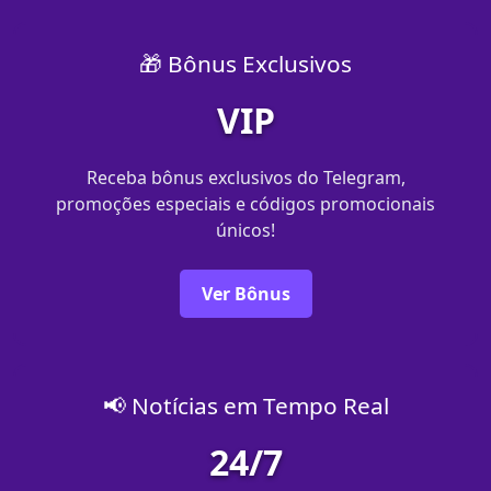
🎁 Bônus Exclusivos
VIP
Receba bônus exclusivos do Telegram,
promoções especiais e códigos promocionais
únicos!
Ver Bônus
📢 Notícias em Tempo Real
24/7