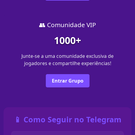
👥 Comunidade VIP
1000+
Junte-se a uma comunidade exclusiva de
jogadores e compartilhe experiências!
Entrar Grupo
📱 Como Seguir no Telegram