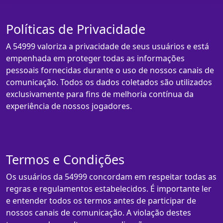
Políticas de Privacidade
A 54999 valoriza a privacidade de seus usuários e está
empenhada em proteger todas as informações
pessoais fornecidas durante o uso de nossos canais de
comunicação. Todos os dados coletados são utilizados
exclusivamente para fins de melhoria contínua da
experiência de nossos jogadores.
Termos e Condições
Os usuários da 54999 concordam em respeitar todas as
regras e regulamentos estabelecidos. É importante ler
e entender todos os termos antes de participar de
nossos canais de comunicação. A violação destes