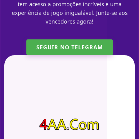
tem acesso a promoções incríveis e uma
experiência de jogo inigualável. Junte-se aos
vencedores agora!
SEGUIR NO TELEGRAM