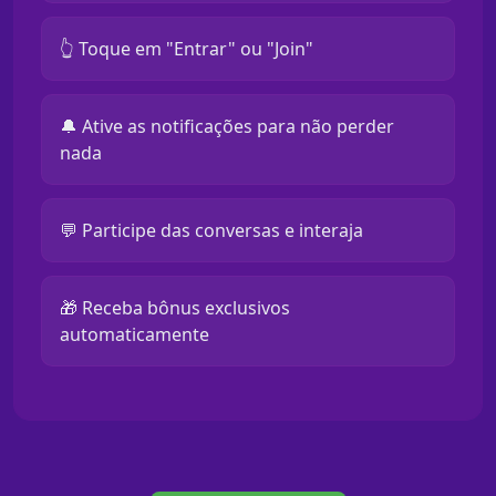
👆 Toque em "Entrar" ou "Join"
🔔 Ative as notificações para não perder
nada
💬 Participe das conversas e interaja
🎁 Receba bônus exclusivos
automaticamente