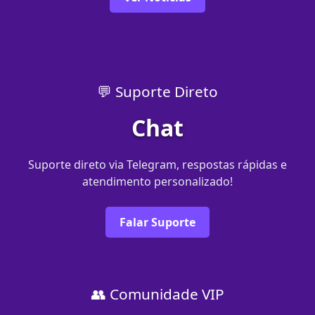
💬 Suporte Direto
Chat
Suporte direto via Telegram, respostas rápidas e
atendimento personalizado!
Falar Suporte
👥 Comunidade VIP