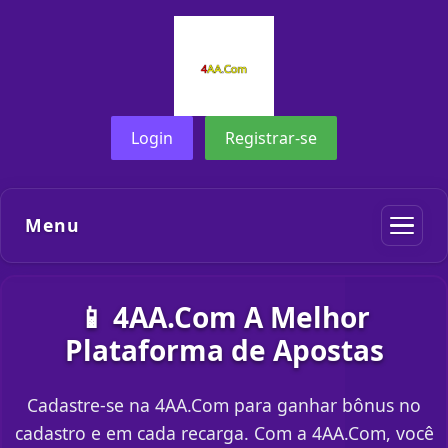
Login
Registrar-se
Menu
📱 4AA.Com A Melhor
Plataforma de Apostas
Cadastre-se na 4AA.Com para ganhar bônus no
cadastro e em cada recarga. Com a 4AA.Com, você