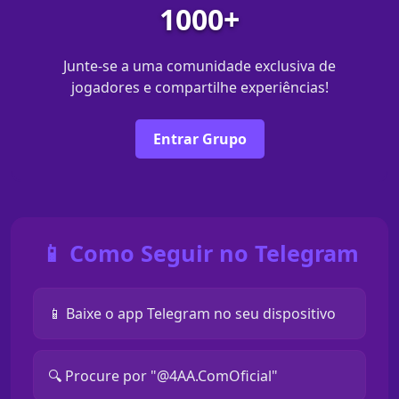
1000+
Junte-se a uma comunidade exclusiva de
jogadores e compartilhe experiências!
Entrar Grupo
📱 Como Seguir no Telegram
📱 Baixe o app Telegram no seu dispositivo
🔍 Procure por "@4AA.ComOficial"