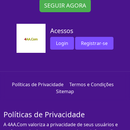
SEGUIR AGORA
Acessos
Login
Registrar-se
Políticas de Privacidade
Termos e Condições
Sitemap
Políticas de Privacidade
A 4AA.Com valoriza a privacidade de seus usuários e