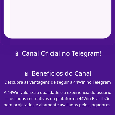
📱 Canal Oficial no Telegram!
📱 Benefícios do Canal
Descubra as vantagens de seguir a 44Win no Telegram
A 44Win valoriza a qualidade e a experiência do usuário
— os jogos recreativos da plataforma 44Win Brasil são
bem projetados e altamente avaliados pelos jogadores.