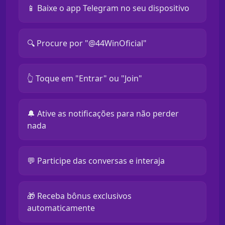
📱 Baixe o app Telegram no seu dispositivo
🔍 Procure por "@44WinOficial"
👆 Toque em "Entrar" ou "Join"
🔔 Ative as notificações para não perder
nada
💬 Participe das conversas e interaja
🎁 Receba bônus exclusivos
automaticamente