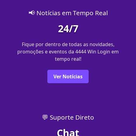
📢 Notícias em Tempo Real
24/7
Fique por dentro de todas as novidades,
promoções e eventos da 4444 Win Login em
tempo real!
Ver Notícias
💬 Suporte Direto
Chat