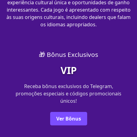
experiência cultural única e oportunidades de ganho
interessantes. Cada jogo é apresentado com respeito
às suas origens culturais, incluindo dealers que falam
os idiomas apropriados.
🎁 Bônus Exclusivos
VIP
Receba bônus exclusivos do Telegram,
promoções especiais e códigos promocionais
únicos!
Ver Bônus