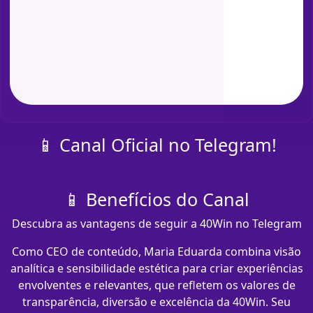
📱 Canal Oficial no Telegram!
📱 Benefícios do Canal
Descubra as vantagens de seguir a 40Win no Telegram
Como CEO de conteúdo, Maria Eduarda combina visão
analítica e sensibilidade estética para criar experiências
envolventes e relevantes, que refletem os valores de
transparência, diversão e excelência da 40Win. Seu