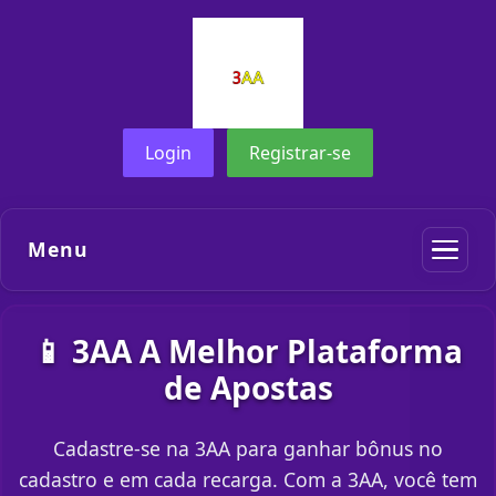
Login
Registrar-se
Menu
📱 3AA A Melhor Plataforma
de Apostas
Cadastre-se na 3AA para ganhar bônus no
cadastro e em cada recarga. Com a 3AA, você tem