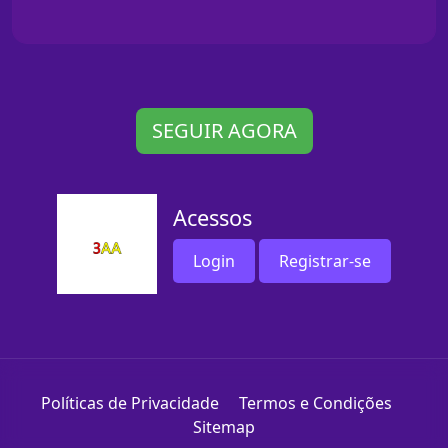
SEGUIR AGORA
Acessos
Login
Registrar-se
Políticas de Privacidade
Termos e Condições
Sitemap