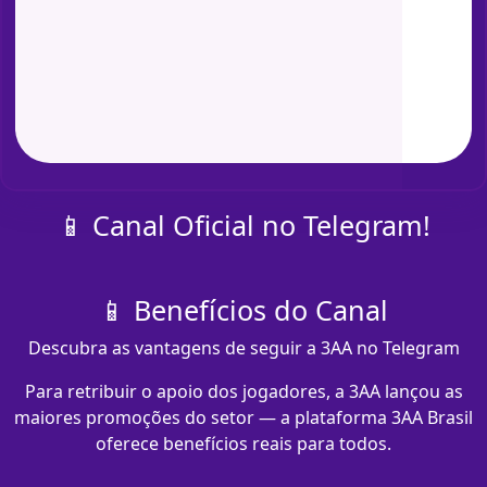
📱 Canal Oficial no Telegram!
📱 Benefícios do Canal
Descubra as vantagens de seguir a 3AA no Telegram
Para retribuir o apoio dos jogadores, a 3AA lançou as
maiores promoções do setor — a plataforma 3AA Brasil
oferece benefícios reais para todos.