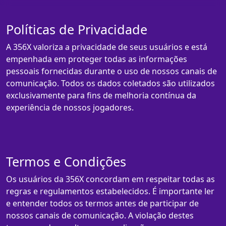
Políticas de Privacidade
A 356X valoriza a privacidade de seus usuários e está
empenhada em proteger todas as informações
pessoais fornecidas durante o uso de nossos canais de
comunicação. Todos os dados coletados são utilizados
exclusivamente para fins de melhoria contínua da
experiência de nossos jogadores.
Termos e Condições
Os usuários da 356X concordam em respeitar todas as
regras e regulamentos estabelecidos. É importante ler
e entender todos os termos antes de participar de
nossos canais de comunicação. A violação destes