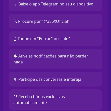
📱 Baixe o app Telegram no seu dispositivo
🔍 Procure por "@356XOficial"
👆 Toque em "Entrar" ou "Join"
🔔 Ative as notificações para não perder
nada
💬 Participe das conversas e interaja
🎁 Receba bônus exclusivos
automaticamente