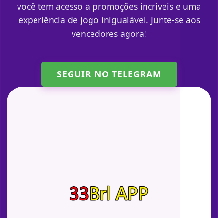
você tem acesso a promoções incríveis e uma
experiência de jogo inigualável. Junte-se aos
vencedores agora!
SEGUIR NO TELEGRAM