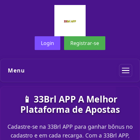
Login
Registrar-se
Menu
📱 33Brl APP A Melhor
Plataforma de Apostas
Cadastre-se na 33Brl APP para ganhar bônus no
cadastro e em cada recarga. Com a 33Brl APP,