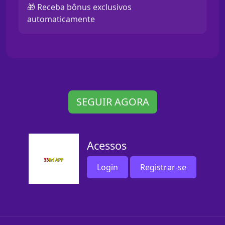
🎁 Receba bônus exclusivos
automaticamente
SEGUIR AGORA
Acessos
Login
Registrar-se