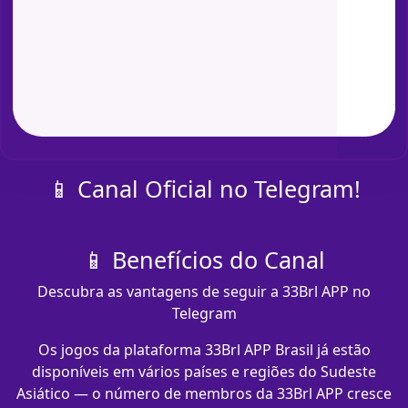
📱 Canal Oficial no Telegram!
📱 Benefícios do Canal
Descubra as vantagens de seguir a 33Brl APP no
Telegram
Os jogos da plataforma 33Brl APP Brasil já estão
disponíveis em vários países e regiões do Sudeste
Asiático — o número de membros da 33Brl APP cresce