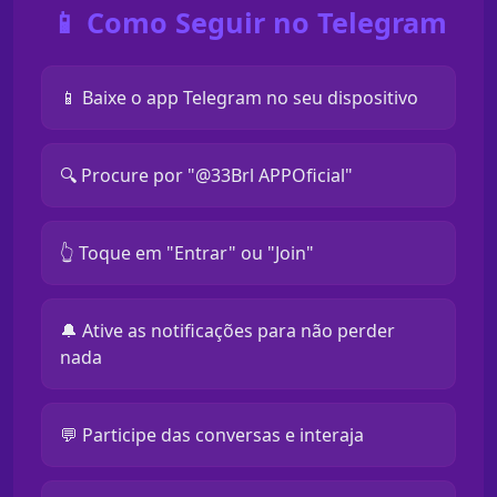
📱 Como Seguir no Telegram
📱 Baixe o app Telegram no seu dispositivo
🔍 Procure por "@33Brl APPOficial"
👆 Toque em "Entrar" ou "Join"
🔔 Ative as notificações para não perder
nada
💬 Participe das conversas e interaja