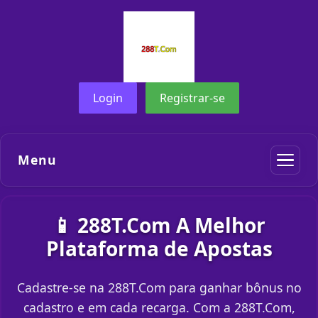
Login
Registrar-se
Menu
📱 288T.Com A Melhor
Plataforma de Apostas
Cadastre-se na 288T.Com para ganhar bônus no
cadastro e em cada recarga. Com a 288T.Com,