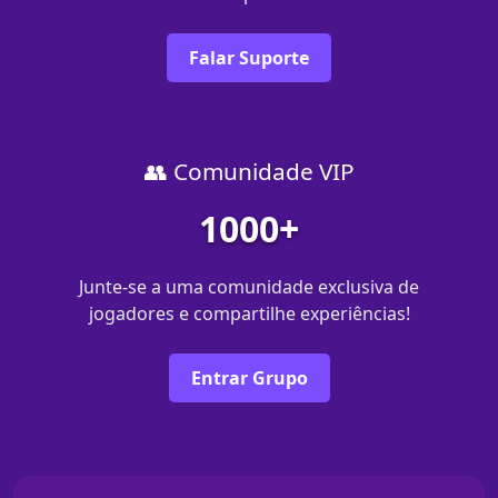
Falar Suporte
👥 Comunidade VIP
1000+
Junte-se a uma comunidade exclusiva de
jogadores e compartilhe experiências!
Entrar Grupo