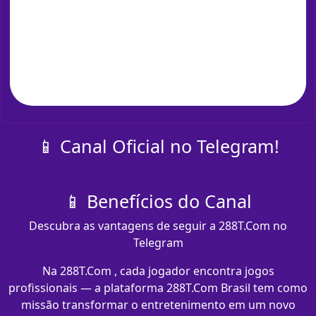
📱 Canal Oficial no Telegram!
📱 Benefícios do Canal
Descubra as vantagens de seguir a 288T.Com no
Telegram
Na 288T.Com , cada jogador encontra jogos
profissionais — a plataforma 288T.Com Brasil tem como
missão transformar o entretenimento em um novo