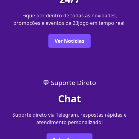
Fique por dentro de todas as novidades,
promoções e eventos da 23Jogo em tempo real!
Ver Notícias
💬 Suporte Direto
Chat
Suporte direto via Telegram, respostas rápidas e
atendimento personalizado!