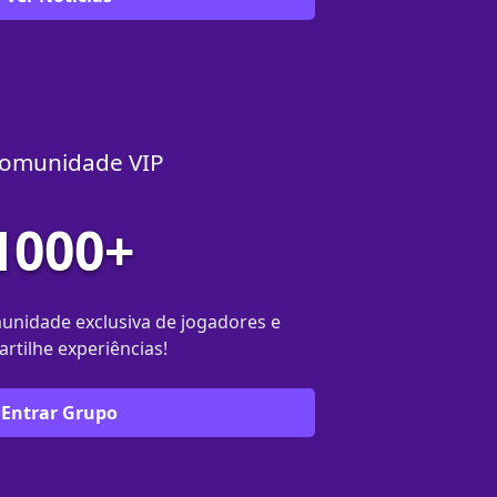
Comunidade VIP
1000+
unidade exclusiva de jogadores e
rtilhe experiências!
Entrar Grupo