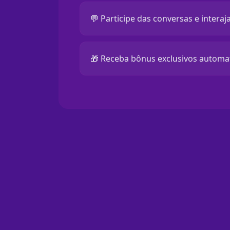
💬 Participe das conversas e interaj
🎁 Receba bônus exclusivos autom