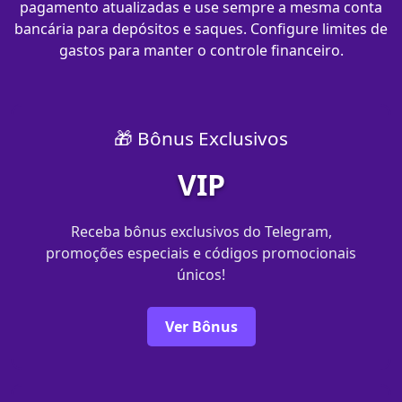
pagamento atualizadas e use sempre a mesma conta
bancária para depósitos e saques. Configure limites de
gastos para manter o controle financeiro.
🎁 Bônus Exclusivos
VIP
Receba bônus exclusivos do Telegram,
promoções especiais e códigos promocionais
únicos!
Ver Bônus