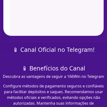
📱 Canal Oficial no Telegram!
📱 Benefícios do Canal
Descubra as vantagens de seguir a 166Win no Telegram
Configure métodos de pagamento seguros e confiáveis
para facilitar depósitos e saques. Recomendamos usar
métodos oficiais e verificados, evitando opções não
autorizadas. Mantenha suas informações de