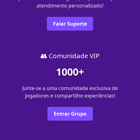
atendimento personalizado!
Falar Suporte
👥 Comunidade VIP
1000+
Junte-se a uma comunidade exclusiva de
jogadores e compartilhe experiências!
Entrar Grupo