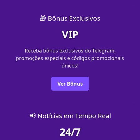
🎁 Bônus Exclusivos
VIP
Receba bônus exclusivos do Telegram,
promoções especiais e códigos promocionais
únicos!
Ver Bônus
📢 Notícias em Tempo Real
24/7