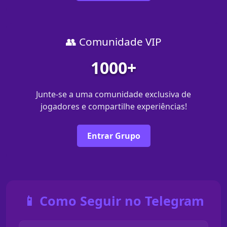
👥 Comunidade VIP
1000+
Junte-se a uma comunidade exclusiva de
jogadores e compartilhe experiências!
Entrar Grupo
📱 Como Seguir no Telegram