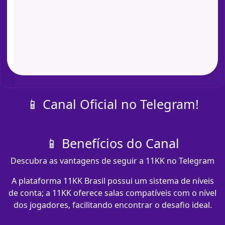
📱 Canal Oficial no Telegram!
📱 Benefícios do Canal
Descubra as vantagens de seguir a 11KK no Telegram
A plataforma 11KK Brasil possui um sistema de níveis
de conta; a 11KK oferece salas compatíveis com o nível
dos jogadores, facilitando encontrar o desafio ideal.