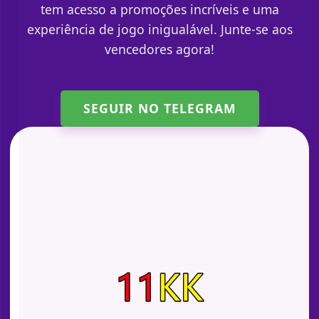
tem acesso a promoções incríveis e uma
experiência de jogo inigualável. Junte-se aos
vencedores agora!
SEGUIR NO TELEGRAM