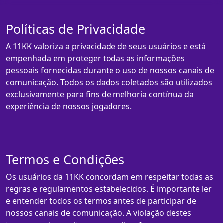
Políticas de Privacidade
A 11KK valoriza a privacidade de seus usuários e está
empenhada em proteger todas as informações
pessoais fornecidas durante o uso de nossos canais de
comunicação. Todos os dados coletados são utilizados
exclusivamente para fins de melhoria contínua da
experiência de nossos jogadores.
Termos e Condições
Os usuários da 11KK concordam em respeitar todas as
regras e regulamentos estabelecidos. É importante ler
e entender todos os termos antes de participar de
nossos canais de comunicação. A violação destes