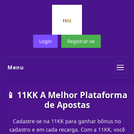
Login
Registrar-se
Menu
📱 11KK A Melhor Plataforma
de Apostas
Cadastre-se na 11KK para ganhar bônus no
cadastro e em cada recarga. Com a 11KK, você