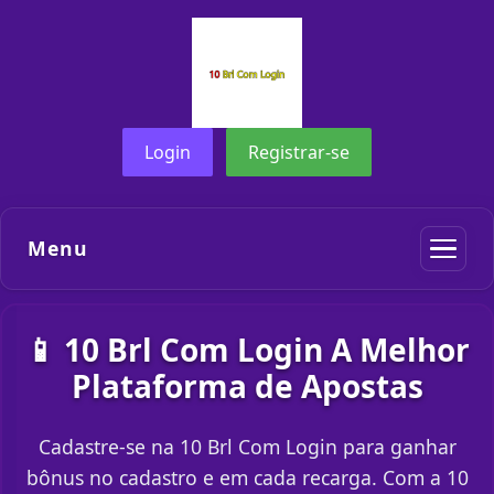
Login
Registrar-se
Menu
📱 10 Brl Com Login A Melhor
Plataforma de Apostas
Cadastre-se na 10 Brl Com Login para ganhar
bônus no cadastro e em cada recarga. Com a 10