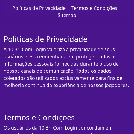
Políticas de Privacidade
Termos e Condições
Sitemap
Políticas de Privacidade
A 10 Brl Com Login valoriza a privacidade de seus
usuários e está empenhada em proteger todas as
informações pessoais fornecidas durante o uso de
nossos canais de comunicação. Todos os dados
coletados são utilizados exclusivamente para fins de
melhoria contínua da experiência de nossos jogadores.
Termos e Condições
Os usuários da 10 Brl Com Login concordam em