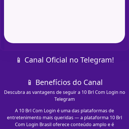
📱 Canal Oficial no Telegram!
📱 Benefícios do Canal
Descubra as vantagens de seguir a 10 Brl Com Login no
Telegram
A 10 Brl Com Login é uma das plataformas de
entretenimento mais queridas — a plataforma 10 Brl
Com Login Brasil oferece conteúdo amplo e é