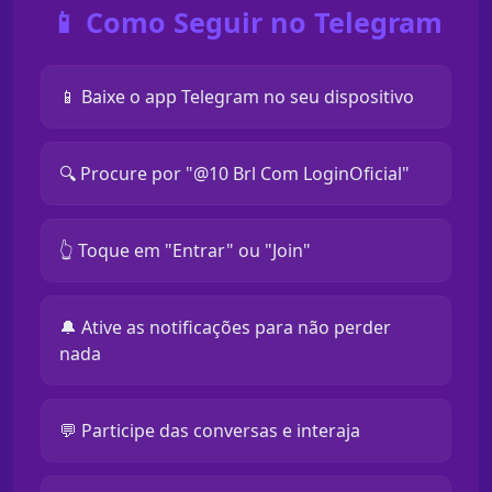
📱 Como Seguir no Telegram
📱 Baixe o app Telegram no seu dispositivo
🔍 Procure por "@10 Brl Com LoginOficial"
👆 Toque em "Entrar" ou "Join"
🔔 Ative as notificações para não perder
nada
💬 Participe das conversas e interaja