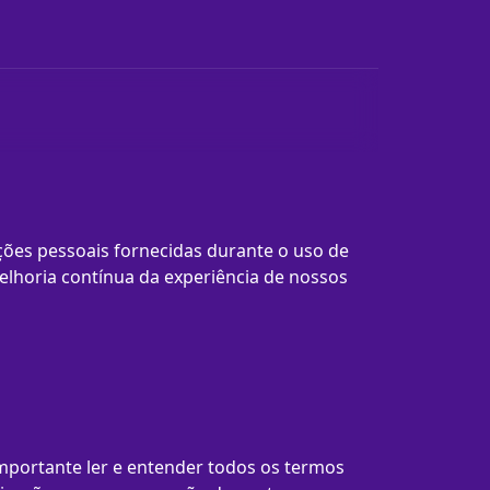
ções pessoais fornecidas durante o uso de
elhoria contínua da experiência de nossos
mportante ler e entender todos os termos