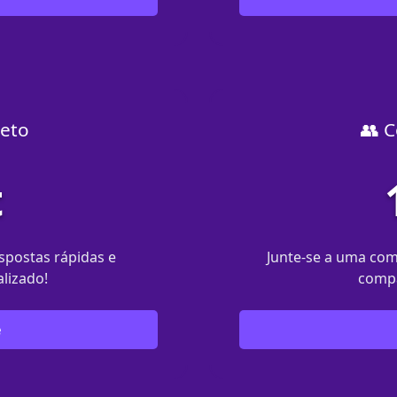
reto
👥 
t
espostas rápidas e
Junte-se a uma com
lizado!
compa
e