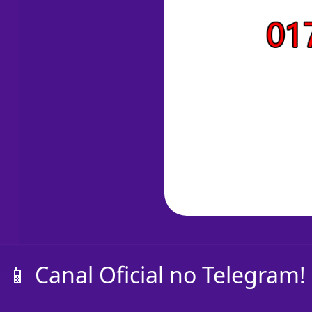
📱 Canal Oficial no Telegram!