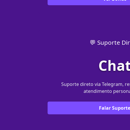
💬 Suporte Di
Cha
Suporte direto via Telegram, r
atendimento persona
Falar Suport