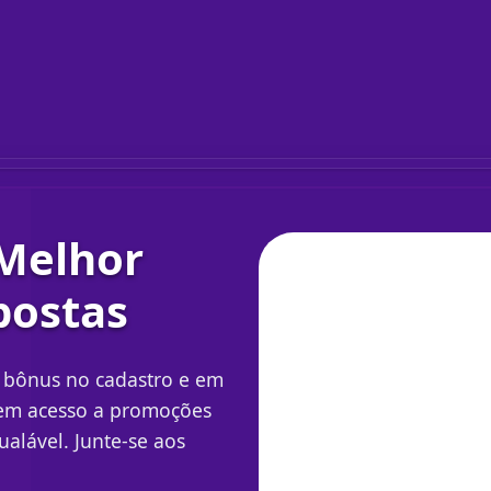
 Melhor
postas
r bônus no cadastro e em
tem acesso a promoções
ualável. Junte-se aos