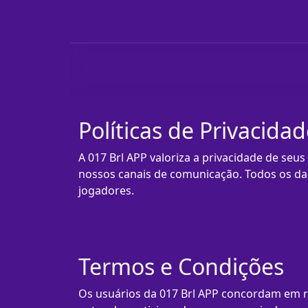
Políticas de Privacida
A 017 Brl APP valoriza a privacidade de se
nossos canais de comunicação. Todos os dad
jogadores.
Termos e Condições
Os usuários da 017 Brl APP concordam em re