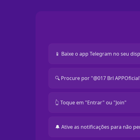
📱 Baixe o app Telegram no seu disp
🔍 Procure por "@017 Brl APPOficial
👆 Toque em "Entrar" ou "Join"
🔔 Ative as notificações para não p