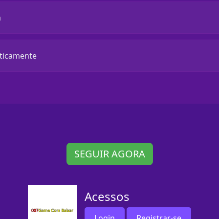
a
aticamente
SEGUIR AGORA
Acessos
Login
Registrar-se