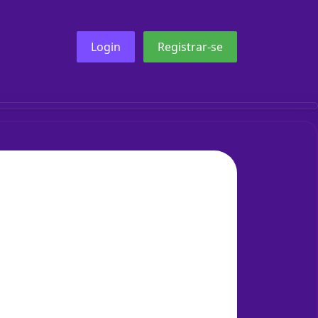
Login
Registrar-se