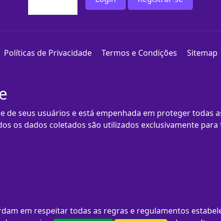
Políticas de Privacidade
Termos e Condições
Sitemap
de
de de seus usuários e está empenhada em proteger todas a
os os dados coletados são utilizados exclusivamente para 
am em respeitar todas as regras e regulamentos estabelec