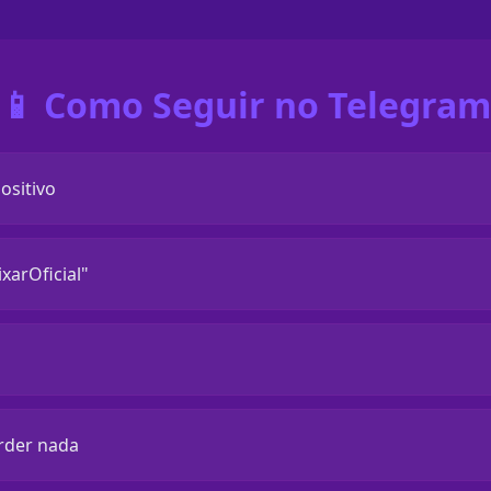
📱 Como Seguir no Telegram
ositivo
arOficial"
erder nada