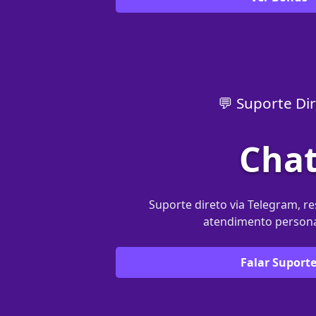
💬 Suporte Di
Cha
Suporte direto via Telegram, r
atendimento persona
Falar Suport