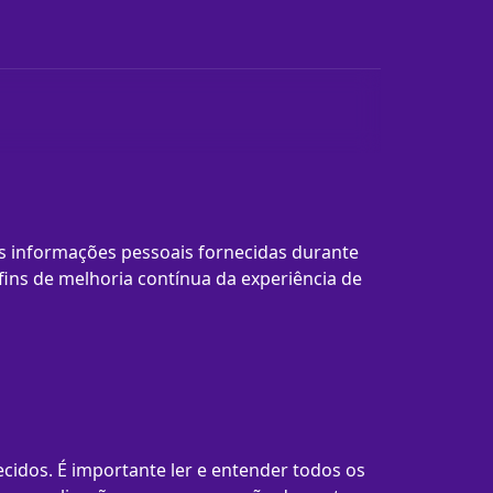
s informações pessoais fornecidas durante
fins de melhoria contínua da experiência de
idos. É importante ler e entender todos os