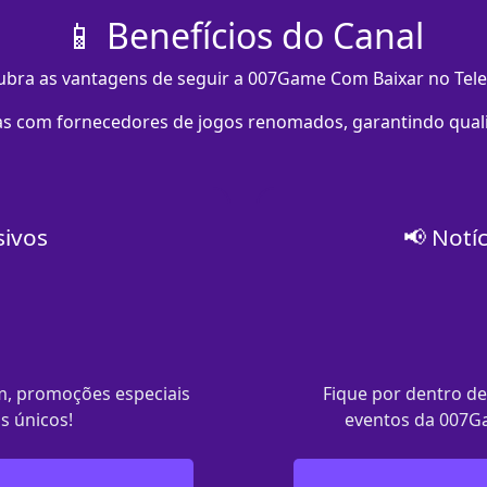
📱 Benefícios do Canal
ubra as vantagens de seguir a 007Game Com Baixar no Tel
 com fornecedores de jogos renomados, garantindo quali
sivos
📢 Notí
m, promoções especiais
Fique por dentro d
s únicos!
eventos da 007G