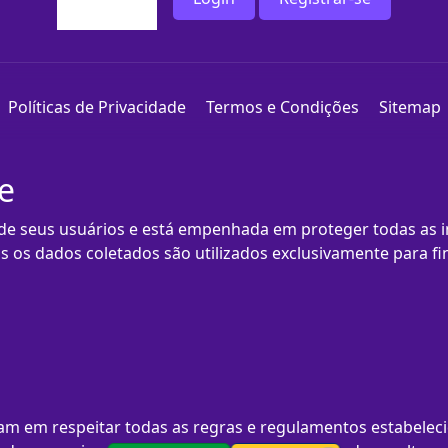
Políticas de Privacidade
Termos e Condições
Sitemap
de
 de seus usuários e está empenhada em proteger todas as 
 os dados coletados são utilizados exclusivamente para fi
 em respeitar todas as regras e regulamentos estabelecid