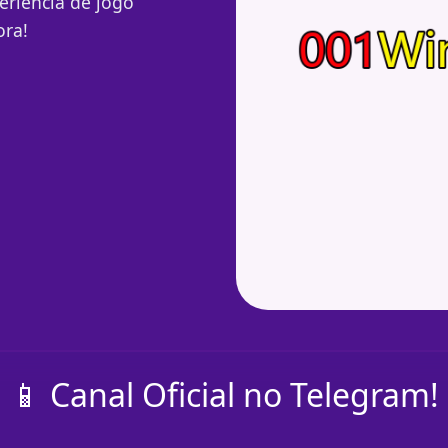
eriência de jogo
ora!
📱 Canal Oficial no Telegram!