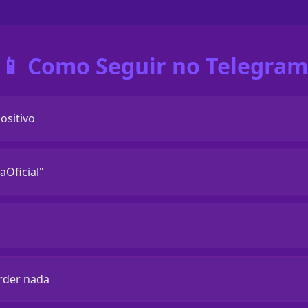
📱 Como Seguir no Telegram
ositivo
Oficial"
erder nada