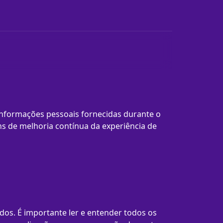
informações pessoais fornecidas durante o
ns de melhoria contínua da experiência de
os. É importante ler e entender todos os