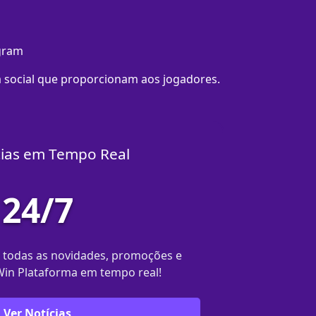
gram
ia social que proporcionam aos jogadores.
cias em Tempo Real
24/7
e todas as novidades, promoções e
in Plataforma em tempo real!
Ver Notícias