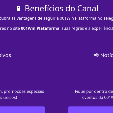
📱 Benefícios do Canal
cubra as vantagens de seguir a 001Win Plataforma no Tele
res no site
001Win Plataforma
, suas regras e a experiênc
sivos
📢 Notí
m, promoções especiais
Fique por dentro d
s únicos!
eventos da 001W