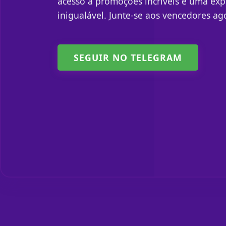
acesso a promoções incríveis e uma exp
inigualável. Junte-se aos vencedores ag
SEGUIR NO TELEGRAM